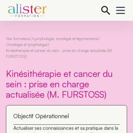
P
a
s
s
e
r
a
Nos formations
Lymphologie, oncologie et tégumentaire
u
Oncologie et lymphologie
c
Kinésithérapie et cancer du sein : prise en charge actualisée (M.
o
FURSTOSS)
n
t
e
Kinésithérapie et cancer du
n
u
sein : prise en charge
actualisée (M. FURSTOSS)
Objectif Opérationnel
Actualiser ses connaissances et sa pratique dans la