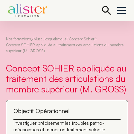
P
a
s
s
e
r
a
Nos formations
Musculosquelettique
Concept Sohier
u
Concept SOHIER appliquée au traitement des articulations du membre
c
supérieur (M. GROSS)
o
n
t
Concept SOHIER appliquée au
e
n
traitement des articulations du
u
membre supérieur (M. GROSS)
Objectif Opérationnel
Investiguer précisément les troubles patho-
mécaniques et mener un traitement selon le