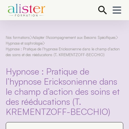
P
a
s
s
e
r
a
Nos formations
Adapter l'Accompagnement aux Besoins Spécifiques
u
Hypnose et sophrologie
c
Hypnose : Pratique de l’hypnose Ericksonienne dans le champ d’action
o
des soins et des rééducations (T. KREMENTZOFF-BECCHIO)
n
t
e
Hypnose : Pratique de
n
u
l’hypnose Ericksonienne dans
le champ d’action des soins et
des rééducations (T.
KREMENTZOFF-BECCHIO)