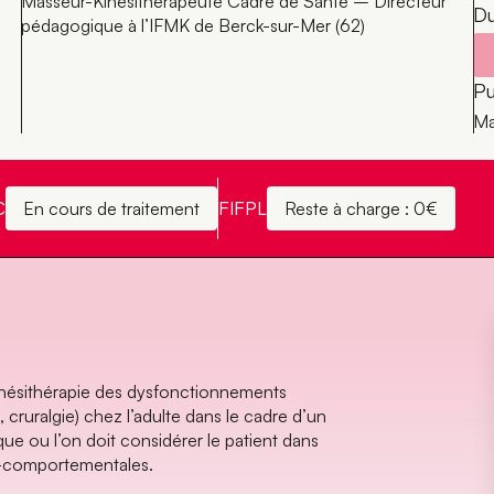
Masseur-Kinésithérapeute Cadre de Santé – Directeur
D
pédagogique à l’IFMK de Berck-sur-Mer (62)
Pu
Ma
C
FIFPL
En cours de traitement
Reste à charge : 0€
kinésithérapie des dysfonctionnements
ruralgie) chez l’adulte dans le cadre d’un
ue ou l’on doit considérer le patient dans
o-comportementales.