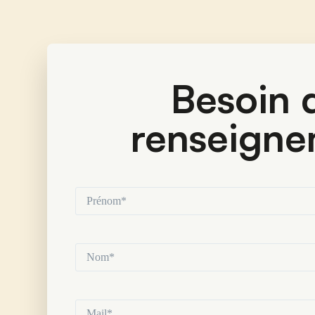
Besoin d
renseigne
Prénom*
(Nécessaire)
Nom*
(Nécessaire)
Mail*