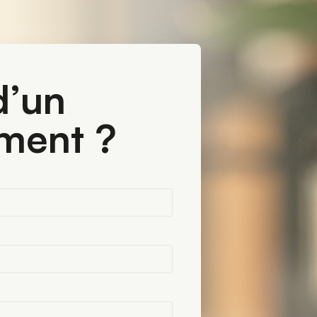
’un 
ment ?