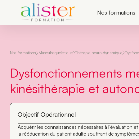
P
a
Nos formations
s
s
e
r
a
u
c
Nos formations
Musculosquelettique
Thérapie neuro-dynamique
Dysfonc
o
n
t
Dysfonctionnements mé
e
n
kinésithérapie et auto
u
Objectif Opérationnel
Acquérir les connaissances nécessaires à l’évaluation et
la rééducation du patient adulte souffrant de symptôme