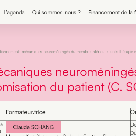
L’agenda
Qui sommes-nous ?
Financement de la 
tionnements mécaniques neuroméningés du membre inférieur : kinésithérapie 
caniques neuroméningés 
nomisation du patient (C.
Formateur.trice
Or
 à
Da
Claude SCHANG
s
Du