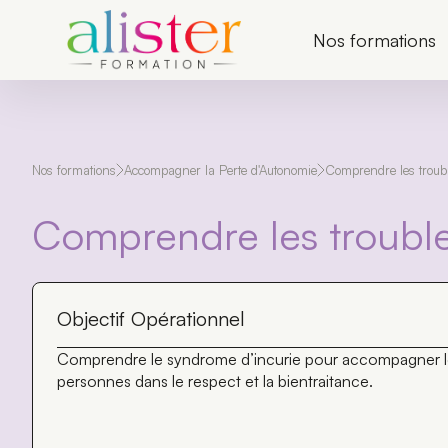
P
a
Nos formations
s
s
e
r
a
u
c
Nos formations
Accompagner la Perte d'Autonomie
Comprendre les troub
o
n
t
Comprendre les trouble
e
n
u
Objectif Opérationnel
Comprendre le syndrome d’incurie pour accompagner l
personnes dans le respect et la bientraitance.