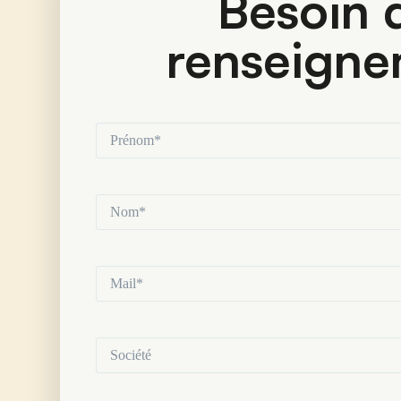
Besoin d
renseigne
Prénom*
(Nécessaire)
Nom*
(Nécessaire)
Mail*
(Nécessaire)
Société