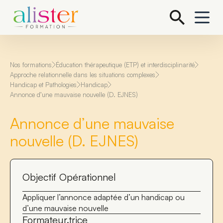
P
a
s
s
e
r
a
Nos formations
Éducation thérapeutique (ETP) et interdisciplinarité
u
Approche relationnelle dans les situations complexes
c
Handicap et Pathologies
Handicap
o
Annonce d’une mauvaise nouvelle (D. EJNES)
n
t
e
Annonce d’une mauvaise
n
u
nouvelle (D. EJNES)
Objectif Opérationnel
Appliquer l’annonce adaptée d’un handicap ou
d’une mauvaise nouvelle
Formateur.trice