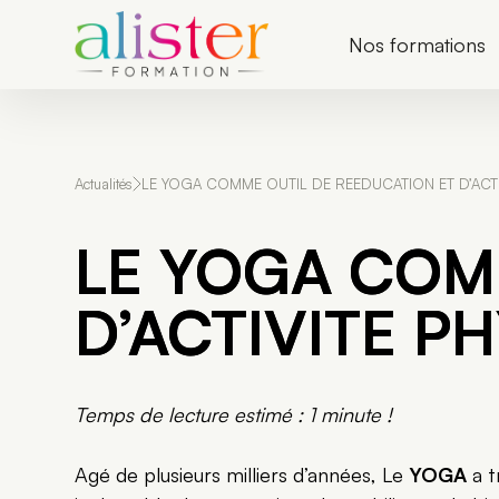
P
a
Nos formations
s
s
e
r
a
u
c
Actualités
LE YOGA COMME OUTIL DE REEDUCATION ET D’ACTI
o
n
t
LE YOGA COM
e
n
u
D’ACTIVITE P
Temps de lecture estimé : 1 minute !
Agé de plusieurs milliers d’années, Le
YOGA
a t