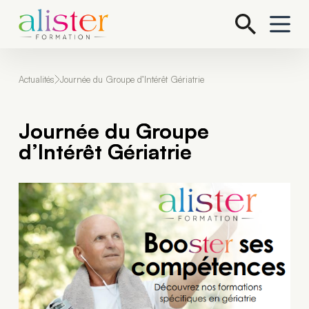
P
a
s
s
e
r
Actualités
Journée du Groupe d’Intérêt Gériatrie
a
u
c
Journée du Groupe
o
n
d’Intérêt Gériatrie
t
e
n
u