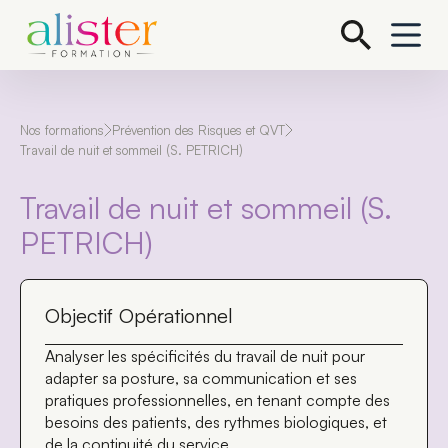
P
a
s
s
e
r
a
Nos formations
Prévention des Risques et QVT
u
Travail de nuit et sommeil (S. PETRICH)
c
o
Travail de nuit et sommeil (S.
n
t
PETRICH)
e
n
u
Objectif Opérationnel
Analyser les spécificités du travail de nuit pour
adapter sa posture, sa communication et ses
pratiques professionnelles, en tenant compte des
besoins des patients, des rythmes biologiques, et
de la continuité du service.