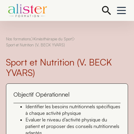
P
a
s
s
e
r
a
Nos formations
Kinésithérapie du Sport
u
Sport et Nutrition (V. BECK YVARS)
c
o
Sport et Nutrition (V. BECK
n
t
YVARS)
e
n
u
Objectif Opérationnel
Identifier les besoins nutritionnels spécifiques
à chaque activité physique
Evaluer le niveau d’activité physique du
patient et proposer des conseils nutritionnels
adaptés