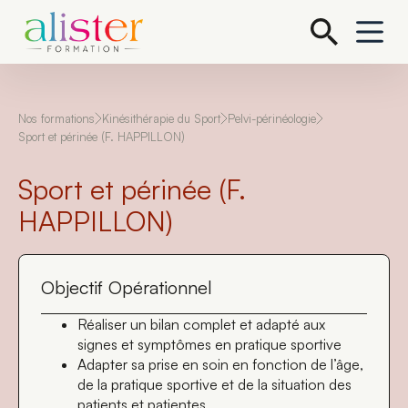
P
a
s
s
e
r
a
Nos formations
Kinésithérapie du Sport
Pelvi-périnéologie
u
Sport et périnée (F. HAPPILLON)
c
o
Sport et périnée (F.
n
t
HAPPILLON)
e
n
u
Objectif Opérationnel
Réaliser un bilan complet et adapté aux
signes et symptômes en pratique sportive
Adapter sa prise en soin en fonction de l’âge,
de la pratique sportive et de la situation des
patients et patientes