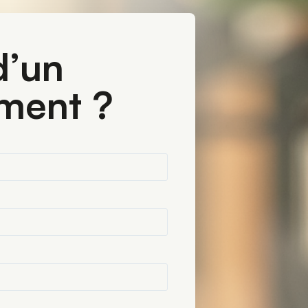
’un 
ment ?