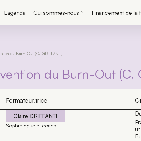
L’agenda
Qui sommes-nous ?
Financement de la 
vention du Burn-Out (C. GRIFFANTI)
révention du Burn-Out (C.
Formateur.trice
Or
Da
Claire GRIFFANTI
Pr
Sophrologue et coach
un
Pu