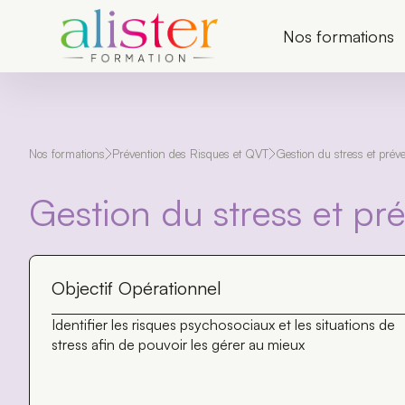
P
a
Nos formations
s
s
e
r
a
u
c
Nos formations
Prévention des Risques et QVT
Gestion du stress et pré
o
n
t
Gestion du stress et p
e
n
u
Objectif Opérationnel
Identifier les risques psychosociaux et les situations de
stress afin de pouvoir les gérer au mieux