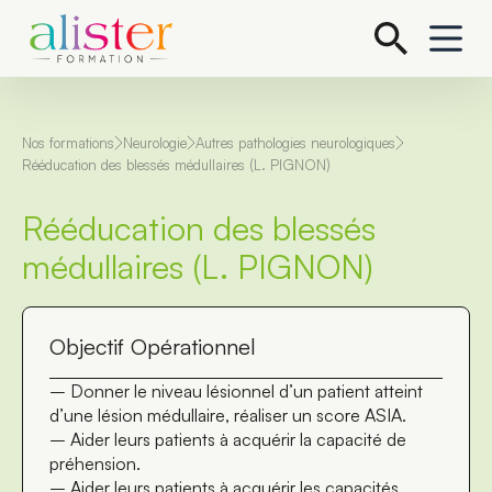
P
a
s
s
e
r
a
Nos formations
Neurologie
Autres pathologies neurologiques
u
Rééducation des blessés médullaires (L. PIGNON)
c
o
Rééducation des blessés
n
t
médullaires (L. PIGNON)
e
n
u
Objectif Opérationnel
– Donner le niveau lésionnel d’un patient atteint
d’une lésion médullaire, réaliser un score ASIA.
– Aider leurs patients à acquérir la capacité de
préhension.
– Aider leurs patients à acquérir les capacités